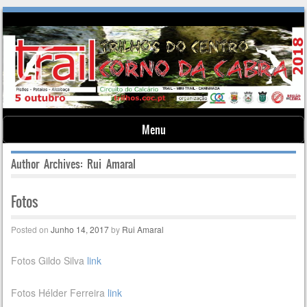
Menu
Skip to content
Author Archives:
Rui Amaral
Fotos
Posted on
Junho 14, 2017
by
Rui Amaral
Fotos Gildo Silva
link
Fotos Hélder Ferreira
link