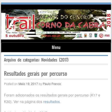
Menu
Skip to content
Arquivo de categorias:
Novidades (2017)
Resultados gerais por percurso
Posted on
Maio 19, 2017
by
Paulo Franco
Foram adicionados os resultados gerais por percurso (K17 e
K30). Ver na página dos
resultados
.