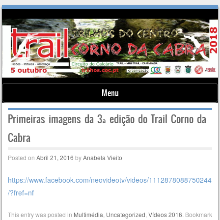
Menu
Skip to content
Primeiras imagens da 3ª edição do Trail Corno da
Cabra
Posted on
Abril 21, 2016
by
Anabela Vieito
https://www.facebook.com/neovideotv/videos/1112878088750244
/?fref=nf
This entry was posted in
Multimédia
,
Uncategorized
,
Vídeos 2016
. Bookmark