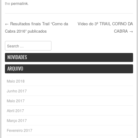
the
permalink
.
←
Resultados finais Trail “Corno da
Video do 3º TRAIL CORNO DA
Cabra 2016” publicados
CABRA
→
Post navigation
Pesquisar
NOVIDADES
ARQUIVO
Maio 2018
Junho 2017
Maio 2017
Abril 2017
Março 2017
Fevereiro 2017