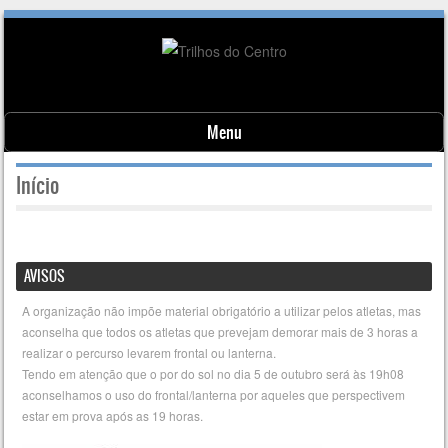
Menu
Skip to content
Início
AVISOS
A organização não impõe material obrigatório a utilizar pelos atletas, mas
aconselha que todos os atletas que prevejam demorar mais de 3 horas a
realizar o percurso levarem frontal ou lanterna.
Tendo em atenção que o por do sol no dia 5 de outubro será às 19h08
aconselhamos o uso do frontal/lanterna por aqueles que perspectivem
estar em prova após as 19 horas.