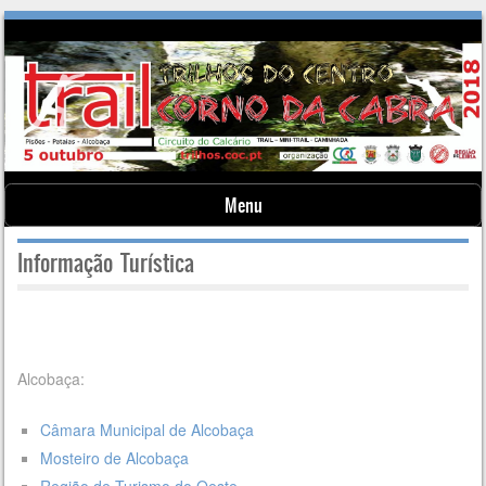
Menu
Skip to content
Informação Turística
Alcobaça:
Câmara Municipal de Alcobaça
Mosteiro de Alcobaça