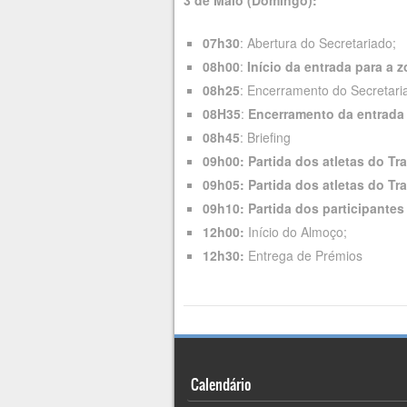
3 de Maio (Domingo):
07h30
: Abertura do Secretariado;
08h00
:
Início da entrada para a 
08h25
: Encerramento do Secretari
08H35
:
Encerramento da entrada 
08h45
: Briefing
09h00:
Partida dos atletas do Tr
09h05:
Partida dos atletas do Tra
09h10:
Partida dos participante
12h00:
Início do Almoço;
12h30:
Entrega de Prémios
Calendário