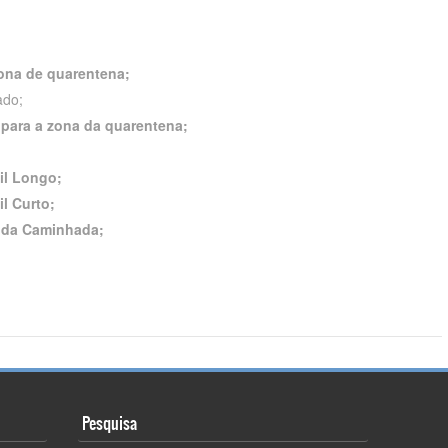
zona de quarentena;
ado;
para a zona da quarentena;
ail Longo;
il Curto;
s da Caminhada;
Pesquisa