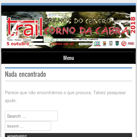
Menu
Skip to content
Nada encontrado
Parece que não encontrámos o que procura. Talvez pesquisar
ajude.
Pesquisar
Pesquisar