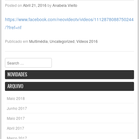
Posted on
Abril 21, 2016
by
Anabela Vieito
https://www.facebook.com/neovideotv/videos/1112878088750244
/?fref=nf
Publicado em
Multimédia
,
Uncategorized
,
Vídeos 2016
Pesquisar
NOVIDADES
ARQUIVO
Maio 2018
Junho 2017
Maio 2017
Abril 2017
Março 2017