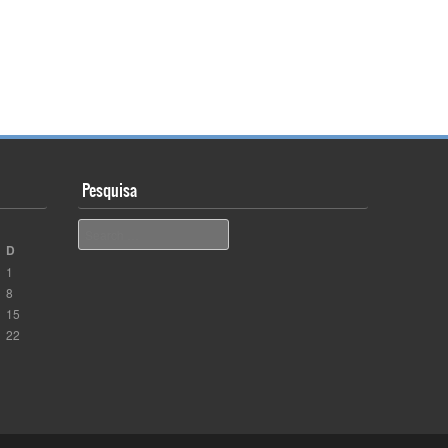
Pesquisa
Pesquisar
D
1
8
15
22