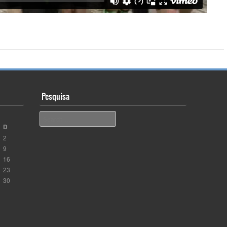
Pesquisa
Pesquisar
D
2
9
16
23
30