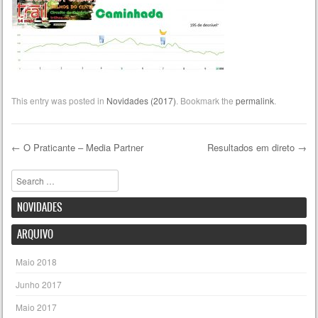
This entry was posted in
Novidades (2017)
. Bookmark the
permalink
.
←
O Praticante – Media Partner
Resultados em direto
→
Post navigation
Pesquisar
NOVIDADES
ARQUIVO
Maio 2018
Junho 2017
Maio 2017