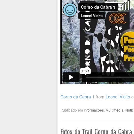
Corno da Cabra 1
from
Leonel Vieito
o
Publicado em
Informações
,
Multimédia
,
Notíc
Fotos do Trail Corno da Cabra 