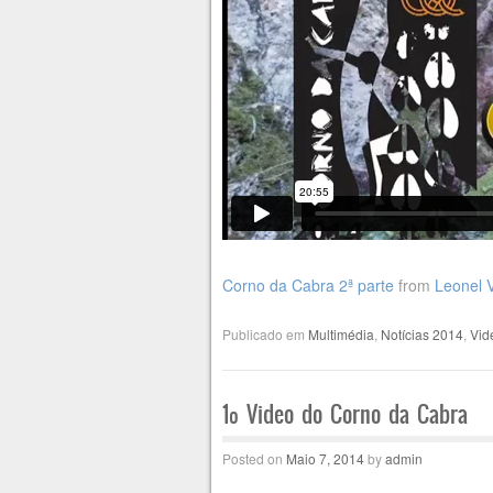
Corno da Cabra 2ª parte
from
Leonel V
Publicado em
Multimédia
,
Notícias 2014
,
Vid
1º Video do Corno da Cabra
Posted on
Maio 7, 2014
by
admin