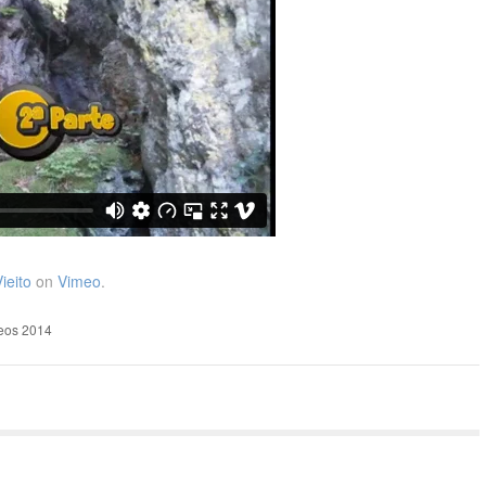
ieito
on
Vimeo
.
eos 2014