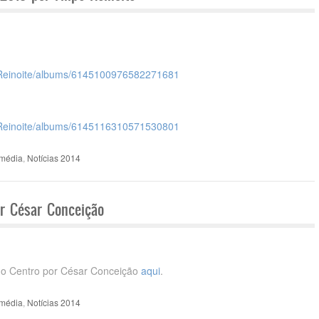
Reinoite/albums/
6145100976582271681
Reinoite/albums/
6145116310571530801
imédia
,
Notícias 2014
or César Conceição
 do Centro por César Conceição
aqui
.
imédia
,
Notícias 2014