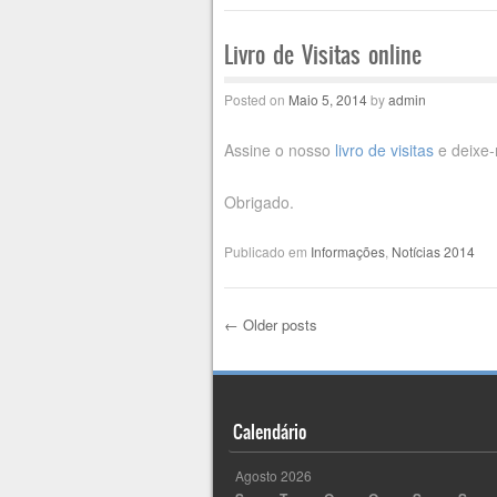
Livro de Visitas online
Posted on
Maio 5, 2014
by
admin
Assine o nosso
livro de visitas
e deixe-
Obrigado.
Publicado em
Informações
,
Notícias 2014
←
Older posts
Post navigation
Calendário
Agosto 2026