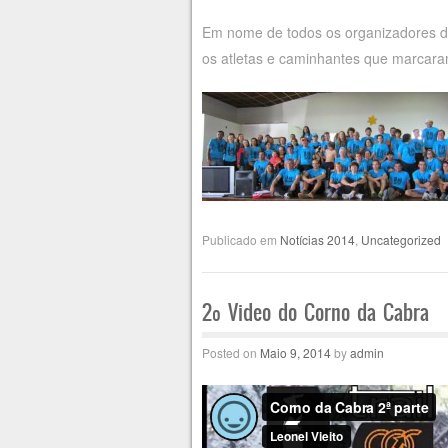
Em nome de todos os organizadores d
os atletas e caminhantes que marcara
Publicado em
Notícias 2014
,
Uncategorized
2º Video do Corno da Cabra
Posted on
Maio 9, 2014
by
admin